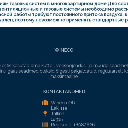
ниям газовых систем в многоквартирном доме Для со
вентиляционные и газовые системы необходимо рассм
пасной работы требуют постоянного притока воздуха,
ален, поэтому невозможно применять стандартные р
WINECO
Eestis kasutab oma kütte-, veesoojendus- ja muude seadmet
nu gaasiseadmed oleksid õigesti paigaldatud, regulaarselt ko
maksimaalne.
KONTAKTANDMED
Wineco OÜ
Laki 11e
Tallinn
12915
Reg kood: 16082626