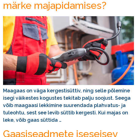
märke majapidamises?
Maagaas on väga kergestisüttiv, ning selle põlemine
isegi väikestes kogustes tekitab palju soojust. Seega
võib maagaasi lekkimine suurendada plahvatus- ja
tuleohtu, sest see levib süttib kergesti. Kui majas on
leke, võib gaas süttida …
Gaasiseadmete iseseisev