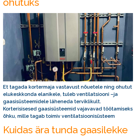
ohutuks
Et tagada kortermaja vastavust nõuetele ning ohutut
elukeskkonda elanikele, tuleb ventilatsiooni –ja
gaasisüsteemidele läheneda terviklikult.
Korterisisesed gaasisüsteemid vajavavad töötamiseks
õhku, mille tagab toimiv ventilatsioonisüsteem
Kuidas ära tunda gaasilekke