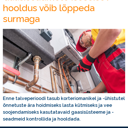
hooldus võib lõppeda
surmaga
Enne talveperioodi tasub korteriomanikel ja -ühistutel
õnnetuste ära hoidmiseks lasta kütmiseks ja vee
soojendamiseks kasutatavaid gaasisüsteeme ja -
seadmeid kontrollida ja hooldada.