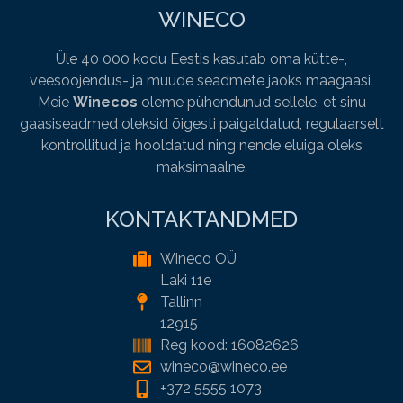
WINECO
Üle 40 000 kodu Eestis kasutab oma kütte-,
veesoojendus- ja muude seadmete jaoks maagaasi.
Meie
Winecos
oleme pühendunud sellele, et sinu
gaasiseadmed oleksid õigesti paigaldatud, regulaarselt
kontrollitud ja hooldatud ning nende eluiga oleks
maksimaalne.
KONTAKTANDMED
Wineco OÜ
Laki 11e
Tallinn
12915
Reg kood: 16082626
wineco@wineco.ee
+372 5555 1073