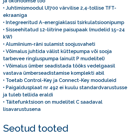
ja ökonoomse töö
•
Juhtimismoodul UI700 värvilise 2,4-tollise TFT-
ekraaniga
•
Integreeritud A-energiaklassi tsirkulatsioonipump
•
Sisseehitatud 12-liitrine paisupaak (mudelid 15–24
kW)
•
Alumiinium-räni sulamist soojusvaheti
•
Võimalus juhtida välist küttepumpa või sooja
tarbevee ringluspumpa (ainult P mudelitel)
•
Võimalus ümber seadistada tööks vedelgaasil
vastava ümberseadistamise komplekti abil
•
Toetab Control-Key ja Connect-Key mooduleid
•
Paigaldusplaat nr 492 ei kuulu standardvarustusse
ja tuleb tellida eraldi
•
Täitefunktsioon on mudelitel C saadaval
lisavarustusena
Seotud tooted