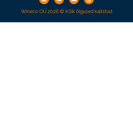
Wineco OÜ
2026 © Kõik õigused kaitstud