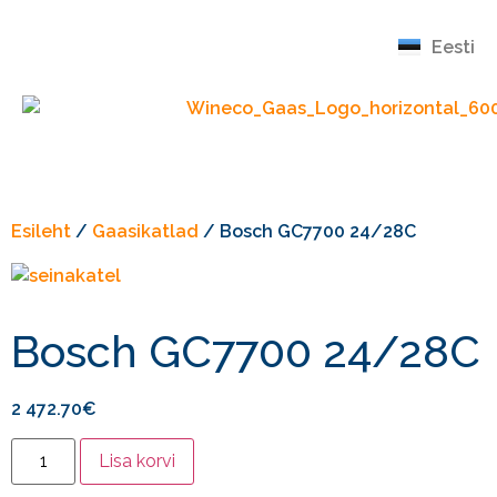
English
Eesti
Русский
Esileht
/
Gaasikatlad
/ Bosch GC7700 24/28C
Bosch GC7700 24/28C
2 472.70
€
Lisa korvi