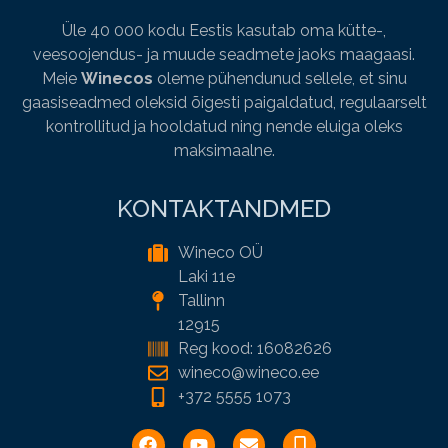
Üle 40 000 kodu Eestis kasutab oma kütte-,
veesoojendus- ja muude seadmete jaoks maagaasi.
Meie
Winecos
oleme pühendunud sellele, et sinu
gaasiseadmed oleksid õigesti paigaldatud, regulaarselt
kontrollitud ja hooldatud ning nende eluiga oleks
maksimaalne.
KONTAKTANDMED
Wineco OÜ
Laki 11e
Tallinn
12915
Reg kood: 16082626
wineco@wineco.ee
+372 5555 1073