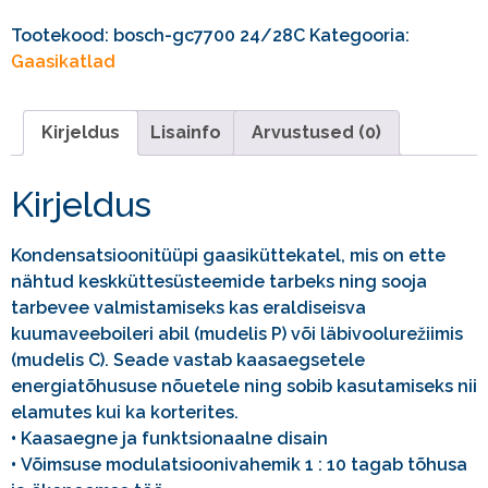
Tootekood:
bosch-gc7700 24/28C
Kategooria:
Gaasikatlad
Kirjeldus
Lisainfo
Arvustused (0)
Kirjeldus
Kondensatsioonitüüpi gaasiküttekatel, mis on ette
nähtud keskküttesüsteemide tarbeks ning sooja
tarbevee valmistamiseks kas eraldiseisva
kuumaveeboileri abil (mudelis P) või läbivoolurežiimis
(mudelis C). Seade vastab kaasaegsetele
energiatõhususe nõuetele ning sobib kasutamiseks nii
elamutes kui ka korterites.
•
Kaasaegne ja funktsionaalne disain
•
Võimsuse modulatsioonivahemik 1 : 10 tagab tõhusa