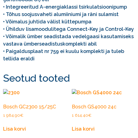
•
Integreeritud A-energiaklassi tsirkulatsioonipump
•
Tõhus soojusvaheti alumiiniumi ja räni sulamist
•
Võimalus juhtida välist küttepumpa
•
Ühilduv lisamoodulitega Connect-Key ja Control-Key
•
Võimalik ümber seadistada vedelgaasi kasutamiseks
vastava ümberseadistuskomplekti abil
•
Paigaldusplaat nr 759 ei kuulu komplekti ja tuleb
tellida eraldi
Seotud tooted
Bosch GC2300 15/25C
Bosch GS4000 24c
1 984.90
€
1 614.40
€
Lisa korvi
Lisa korvi