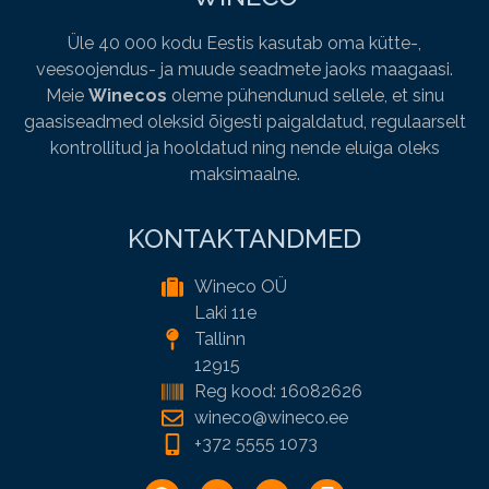
Üle 40 000 kodu Eestis kasutab oma kütte-,
veesoojendus- ja muude seadmete jaoks maagaasi.
Meie
Winecos
oleme pühendunud sellele, et sinu
gaasiseadmed oleksid õigesti paigaldatud, regulaarselt
kontrollitud ja hooldatud ning nende eluiga oleks
maksimaalne.
KONTAKTANDMED
Wineco OÜ
Laki 11e
Tallinn
12915
Reg kood: 16082626
wineco@wineco.ee
+372 5555 1073