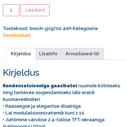
Lisa korvi
Tootekood:
bosch-gc9700 40H
Kategooria:
Gaasikatlad
Kirjeldus
Lisainfo
Arvustused (0)
Kirjeldus
Kondensatsiooniga gaasikatel
ruumide kütmiseks
ning tarbevee soojendamiseks läbi eraldi
kuumaveeboileri.
•
Kaasaegse ja elegantse disainiga
•
Lai modulatsioonivahemik kuni 1:10
•
Juhtimine värvilise 2,4-tollise TFT-ekraaniga
(juhtmoodul UI700)