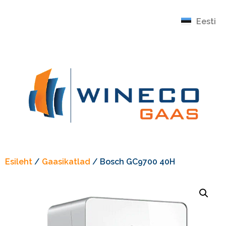
English
Eesti
Русский
Esileht
/
Gaasikatlad
/ Bosch GC9700 40H