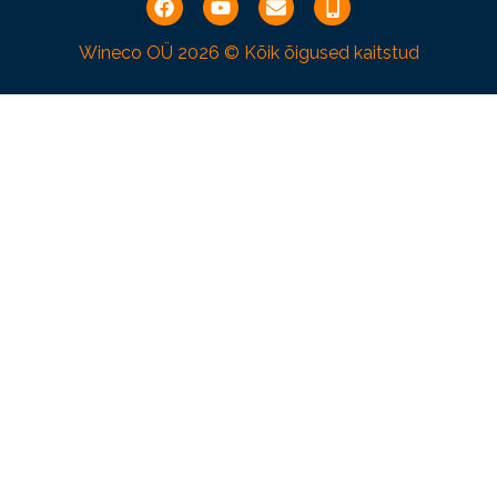
Wineco OÜ
2026 © Kõik õigused kaitstud